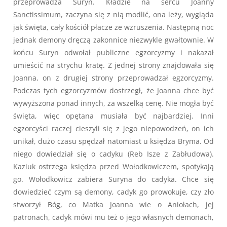
przeprowadza Suryn. Kładzie na sercu Joanny
Sanctissimum, zaczyna się z nią modlić, ona leży, wygląda
jak święta, cały kościół płacze ze wzruszenia. Następną noc
jednak demony dręczą zakonnice niezwykle gwałtownie. W
końcu Suryn odwołał publiczne egzorcyzmy i nakazał
umieścić na strychu kratę. Z jednej strony znajdowała się
Joanna, on z drugiej strony przeprowadzał egzorcyzmy.
Podczas tych egzorcyzmów dostrzegł, że Joanna chce być
wywyższona ponad innych, za wszelką cenę. Nie mogła być
święta, więc opętana musiała być najbardziej. Inni
egzorcyści raczej cieszyli się z jego niepowodzeń, on ich
unikał, dużo czasu spędzał natomiast u księdza Bryma. Od
niego dowiedział się o cadyku (Reb Isze z Zabłudowa).
Kaziuk ostrzega księdza przed Wołodkowiczem, spotykają
go. Wołodkowicz zabiera Suryna do cadyka. Chce się
dowiedzieć czym są demony, cadyk go prowokuje, czy zło
stworzył Bóg, co Matka Joanna wie o Aniołach, jej
patronach, cadyk mówi mu też o jego własnych demonach,