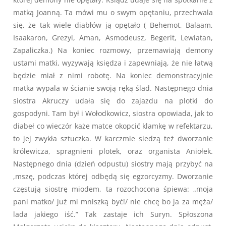
matką Joanną. Ta mówi mu o swym opętaniu, przechwala
się, że tak wiele diabłów ją opętało ( Behemot, Balaam,
Isaakaron, Grezyl, Aman, Asmodeusz, Begerit, Lewiatan,
Zapaliczka.) Na koniec rozmowy, przemawiają demony
ustami matki, wyzywają księdza i zapewniają, że nie łatwą
będzie miał z nimi robotę. Na koniec demonstracyjnie
matka wypala w ścianie swoją ręką ślad. Następnego dnia
siostra Akruczy udała się do zajazdu na plotki do
gospodyni. Tam był i Wołodkowicz, siostra opowiada, jak to
diabeł co wieczór każe matce okopcić klamkę w refektarzu,
to jej zwykła sztuczka. W karczmie siedzą też dworzanie
królewicza, spragnieni plotek, oraz organista Aniołek.
Następnego dnia (dzień odpustu) siostry mają przybyć na
,mszę, podczas której odbędą się egzorcyzmy. Dworzanie
częstują siostrę miodem, ta rozochocona śpiewa: „moja
pani matko/ już mi mniszką być!/ nie chcę bo ja za męża/
lada jakiego iść.” Tak zastaje ich Suryn. Spłoszona