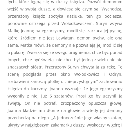
tych, które lęgną się w duszy księdza. Pozwól demonom
wejść w swoją duszę, a dowiesz się czym są. Wychodzą,
przerażony ksiądz spotyka Kaziuka, ten go pociesza,
ponownie ostrzega przed Wołodkowiczem. Suryn wzywa
Matkę Joannę na egzorcyzmy, modli się, zarzuca jej pychę,
której źródłem nie jest Lewiatan, demon pychy, ale ona
sama. Matka mówi, że demony nie pozwalają jej modlić się
o pokorę. Zwierza się ze swego pragnienia, chce być ponad
innych, chce być świętą, nie chce być jedną z wielu nic nie
znaczących sióstr. Przerażony Suryn chwyta ją za rękę. Tę
scenę podgląda przez okno Wołodkowicz i Odryn,
rozbawieni zanoszą plotkę o „nieprzystojnym” zachowaniu
księdza do karczmy. Joanna wyznaje, że jego egzorcyzmy
wygoniły z niej już 5 szatanów. Prosi go by uczynił ją
świętą. On nie potrafi, zrozpaczony opuszcza głowę.
Joanna kładzie mu dłonie na głowie a wtedy jej demony
przechodzą na niego. „A jednocześnie jego własny szatan,
ukryty w najgłębszym zakamarku duszy, wyskoczył w górę i