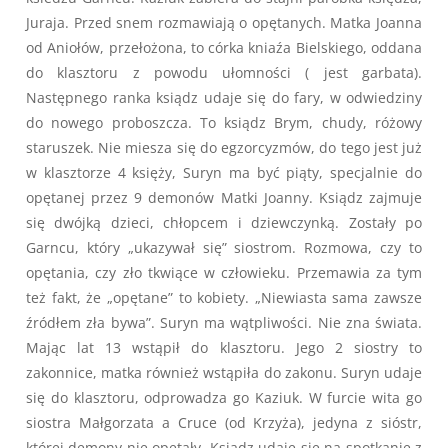
Juraja. Przed snem rozmawiają o opętanych. Matka Joanna
od Aniołów, przełożona, to córka kniaźa Bielskiego, oddana
do klasztoru z powodu ułomności ( jest garbata).
Następnego ranka ksiądz udaje się do fary, w odwiedziny
do nowego proboszcza. To ksiądz Brym, chudy, różowy
staruszek. Nie miesza się do egzorcyzmów, do tego jest już
w klasztorze 4 księży, Suryn ma być piąty, specjalnie do
opętanej przez 9 demonów Matki Joanny. Ksiądz zajmuje
się dwójką dzieci, chłopcem i dziewczynką. Zostały po
Garncu, który „ukazywał się” siostrom. Rozmowa, czy to
opętania, czy zło tkwiące w człowieku. Przemawia za tym
też fakt, że „opętane” to kobiety. „Niewiasta sama zawsze
źródłem zła bywa”. Suryn ma wątpliwości. Nie zna świata.
Mając lat 13 wstąpił do klasztoru. Jego 2 siostry to
zakonnice, matka również wstąpiła do zakonu. Suryn udaje
się do klasztoru, odprowadza go Kaziuk. W furcie wita go
siostra Małgorzata a Cruce (od Krzyża), jedyna z sióstr,
której demony nie opętały. Ksiądz udaje się na spotkanie z