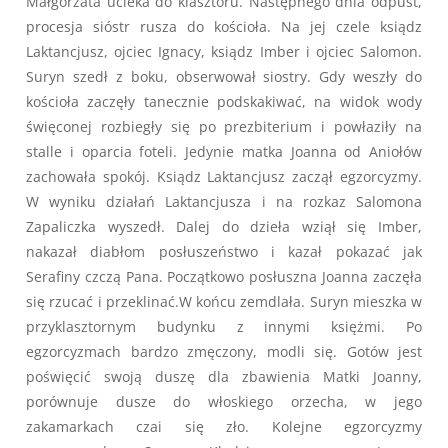
Małgorzata ucieka do klasztoru. Następnego dnia odpust,
procesja sióstr rusza do kościoła. Na jej czele ksiądz
Laktancjusz, ojciec Ignacy, ksiądz Imber i ojciec Salomon.
Suryn szedł z boku, obserwował siostry. Gdy weszły do
kościoła zaczęły tanecznie podskakiwać, na widok wody
święconej rozbiegły się po prezbiterium i powłaziły na
stalle i oparcia foteli. Jedynie matka Joanna od Aniołów
zachowała spokój. Ksiądz Laktancjusz zaczął egzorcyzmy.
W wyniku działań Laktancjusza i na rozkaz Salomona
Zapaliczka wyszedł. Dalej do dzieła wziął się Imber,
nakazał diabłom posłuszeństwo i kazał pokazać jak
Serafiny czczą Pana. Początkowo posłuszna Joanna zaczęła
się rzucać i przeklinać.W końcu zemdlała. Suryn mieszka w
przyklasztornym budynku z innymi księżmi. Po
egzorcyzmach bardzo zmęczony, modli się. Gotów jest
poświęcić swoją duszę dla zbawienia Matki Joanny,
porównuje dusze do włoskiego orzecha, w jego
zakamarkach czai się zło. Kolejne egzorcyzmy