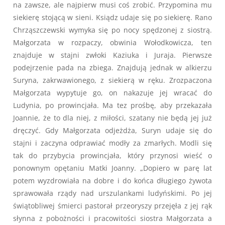
na zawsze, ale najpierw musi coś zrobić. Przypomina mu
siekierę stojącą w sieni. Ksiądz udaje się po siekierę. Rano
Chrząszczewski wymyka się po nocy spędzonej z siostrą.
Małgorzata w rozpaczy, obwinia Wołodkowicza, ten
znajduje w stajni zwłoki Kaziuka i Juraja. Pierwsze
podejrzenie pada na zbiega. Znajdują jednak w alkierzu
Suryna, zakrwawionego, z siekierą w ręku. Zrozpaczona
Małgorzata wypytuje go, on nakazuje jej wracać do
Ludynia, po prowincjała. Ma tez prośbę, aby przekazała
Joannie, że to dla niej, z miłości, szatany nie będą jej już
dręczyć. Gdy Małgorzata odjeżdża, Suryn udaje się do
stajni i zaczyna odprawiać modły za zmarłych. Modli się
tak do przybycia prowincjała, który przynosi wieść o
ponownym opętaniu Matki Joanny. „Dopiero w parę lat
potem wyzdrowiała na dobre i do końca długiego żywota
sprawowała rządy nad urszulankami ludyńskimi. Po jej
świątobliwej śmierci pastorał przeoryszy przejęła z jej rąk
słynna z pobożności i pracowitości siostra Małgorzata a