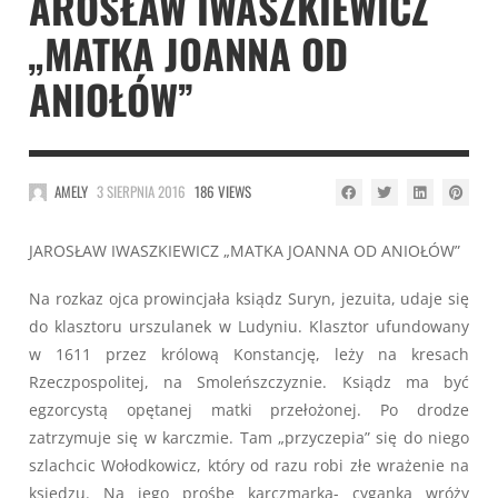
AROSŁAW IWASZKIEWICZ
„MATKA JOANNA OD
ANIOŁÓW”
AMELY
3 SIERPNIA 2016
186 VIEWS
JAROSŁAW IWASZKIEWICZ „MATKA JOANNA OD ANIOŁÓW”
Na rozkaz ojca prowincjała ksiądz Suryn, jezuita, udaje się
do klasztoru urszulanek w Ludyniu. Klasztor ufundowany
w 1611 przez królową Konstancję, leży na kresach
Rzeczpospolitej, na Smoleńszczyznie. Ksiądz ma być
egzorcystą opętanej matki przełożonej. Po drodze
zatrzymuje się w karczmie. Tam „przyczepia” się do niego
szlachcic Wołodkowicz, który od razu robi złe wrażenie na
księdzu. Na jego prośbę karczmarka- cyganka wróży