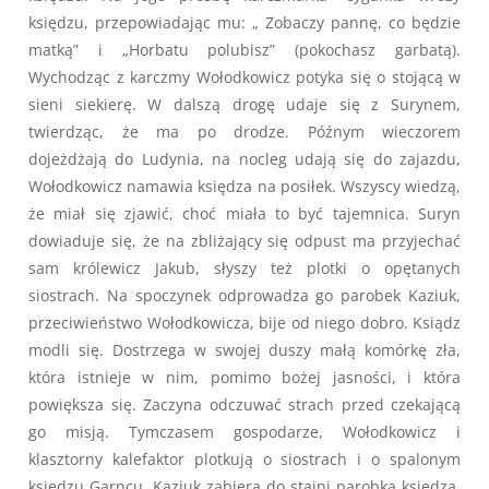
księdzu, przepowiadając mu: „ Zobaczy pannę, co będzie
matką” i „Horbatu polubisz” (pokochasz garbatą).
Wychodząc z karczmy Wołodkowicz potyka się o stojącą w
sieni siekierę. W dalszą drogę udaje się z Surynem,
twierdząc, że ma po drodze. Późnym wieczorem
dojeżdżają do Ludynia, na nocleg udają się do zajazdu,
Wołodkowicz namawia księdza na posiłek. Wszyscy wiedzą,
że miał się zjawić, choć miała to być tajemnica. Suryn
dowiaduje się, że na zbliżający się odpust ma przyjechać
sam królewicz Jakub, słyszy też plotki o opętanych
siostrach. Na spoczynek odprowadza go parobek Kaziuk,
przeciwieństwo Wołodkowicza, bije od niego dobro. Ksiądz
modli się. Dostrzega w swojej duszy małą komórkę zła,
która istnieje w nim, pomimo bożej jasności, i która
powiększa się. Zaczyna odczuwać strach przed czekającą
go misją. Tymczasem gospodarze, Wołodkowicz i
klasztorny kalefaktor plotkują o siostrach i o spalonym
ksiedzu Garncu. Kaziuk zabiera do stajni parobka księdza,