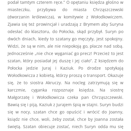
podał tamtym czterem ręce.” O opętaniu księdza głośno w
miasteczku, przybywa do miasta Chrząszczewski
(dworzanin królewicza), w komitywie z Wołodkowiczem.
Zjawia się też prowincjał i uradzają z Brymem aby Suryna
odesłać do klasztoru, do Połocka, skąd przybył. Suryn po
dwóch dniach, kiedy to szatany go męczyły, jest spokojny.
Widzi, że są w nim, ale nie niepokoją go, płacze nad sobą.
Jednocześnie „nie chce wyganiać go precz! Przecież to jest
szatan, który posiadał jej duszę i jej ciało”. Z księdzem do
Połocka jedzie Juraj i Kaziuk. Po drodze spotykają
Wołodkowicza z kobietą, którzy proszą o transport. Okazuje
się, że to siostra Akruczy. Na nocleg zatrzymują się w
karczmie, cyganka rozpoznaje księdza. Na siostrę
Małgorzatę i Wołodkowicza czeka pan Chrząszczewski.
Bawią się i piją, Kaziuk z Jurajem śpią w stajni. Suryn budzi
się w nocy, szatan chce go opuścić i wrócić do Joanny,
ksiądz nie chce, woli, żeby został, chce by Joanna została
świętą. Szatan obiecuje zostać, niech Suryn odda mu się