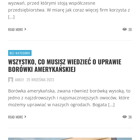
wyzwań, przed którymi stoją współczesne
przedsiębiorstwa. W miarę jak coraz więcej firm korzysta z
[…]
READ MORE
20
BEZ KATEGORII
WSZYSTKO, CO MUSISZ WIEDZIEĆ O UPRAWIE
BORÓWKI AMERYKAŃSKIEJ
AMELY
25 WRZEŚNIA 2023
Borówka amerykańska, zwana również borówką wysoką, to
jedno z najzdrowszych i najsmaczniejszych owoców, które
możemy uprawiać w naszych ogrodach. Bogata […]
READ MORE
26