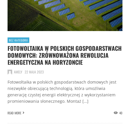
BEZ KATEGORII
FOTOWOLTAIKA W POLSKICH GOSPODARSTWACH
DOMOWYCH: ZRÓWNOWAŻONA REWOLUCJA
ENERGETYCZNA NA HORYZONCIE
AMELY
22 MAJA 2023
Fotowoltaika w polskich gospodarstwach domowych jest
niezwykle obiecującą technologią, która umożliwia
generację czystej energii elektrycznej z wykorzystaniem
promieniowania słonecznego. Montaż […]
READ MORE
40