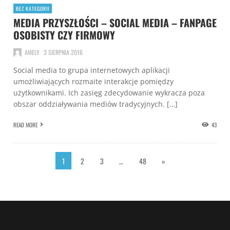
BEZ KATEGORII
MEDIA PRZYSZŁOŚCI – SOCIAL MEDIA – FANPAGE
OSOBISTY CZY FIRMOWY
AMELY
3 SIERPNIA 2016
Social media to grupa internetowych aplikacji
umożliwiających rozmaite interakcje pomiędzy
użytkownikami. Ich zasięg zdecydowanie wykracza poza
obszar oddziaływania mediów tradycyjnych. […]
READ MORE
43
1
2
3
…
48
»