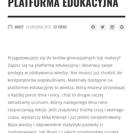
PLATFORMA EDUKACYJNA
AMELY
14 GRUDNIA 2015
22 VIEWS
Przygotowujesz się do testów gimnazjalnych lub matury?
Zapisz się na platformę edukacyjną i obserwuj swoje
postępy w zdobywaniu wiedzy. Nie musisz już chodzić do
korepetytorów popołudniami. Materiały dostępne na
platformie edukacyjnej to wiedza, którą możesz przyswajać
o każdej porze dnia i nocy, choć to drugie raczej
odradzamy uczniom, którzy następnego dnia rano
rozpoczynają lekcje. Jeśli znajdziesz trochę ciszy i wolnego
czasu, wystarczy kilka kliknięć i już jesteś zarejestrowany.
Baza wiedzy i odpowiednie statystyki pozwolą ci
zaobserwować, jak długo i z jakich przedmiotów uczyłeś