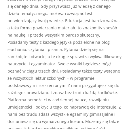
się danego dnia. Gdy przyswoisz już wiedzę z danego
działu tematycznego, możesz rozwiązać test
potwierdzający twoją wiedzę. Edukacja jest bardzo ważna,
a taka forma powtarzania materiału to znakomity sposób
na naukę. I przede wszystkim bardzo skuteczny,
Posiadamy testy z każdego języka podzielone na blog
słuchania, czytania i pisania. Pytania dzielą się na
zamknięte i otwarte, a te drugie sprawdza wykwalifikowany
nauczyciel i egzaminator. Swoje wyniki będziesz mógł
poznać w ciągu trzech dni. Posiadamy także testy wstępne
ze wszystkich lektur szkolnych – w programie
podstawowym i rozszerzonym. Z nami przygotujesz się do
każdego sprawdzianu i zdasz bez trudu każdą kartkówkę.
Platforma pomoże ci w codziennej nauce, rozwijaniu
umiejętności i odkryciu tego, co naprawdę cię interesuje. Z
nami bez trudu zdasz wszystkie egzaminy gimnazjalne i
dostaniesz się do wymarzonego liceum. Możemy się także
pochwalić bardzo wysokim wynikiem testów wśród