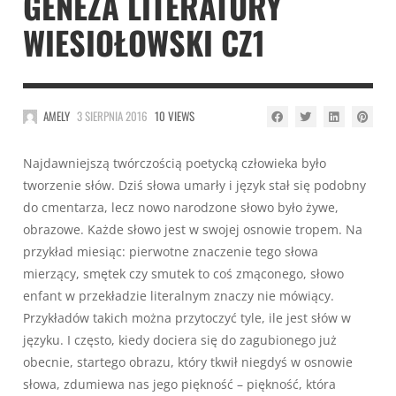
GENEZA LITERATURY
WIESIOŁOWSKI CZ1
AMELY
3 SIERPNIA 2016
10 VIEWS
Najdawniejszą twórczością poetycką człowieka było
tworzenie słów. Dziś słowa umarły i język stał się podobny
do cmentarza, lecz nowo narodzone słowo było żywe,
obrazowe. Każde słowo jest w swojej osnowie tropem. Na
przykład miesiąc: pierwotne znaczenie tego słowa
mierzący, smętek czy smutek to coś zmąconego, słowo
enfant w przekładzie literalnym znaczy nie mówiący.
Przykładów takich można przytoczyć tyle, ile jest słów w
języku. I często, kiedy dociera się do zagubionego już
obecnie, startego obrazu, który tkwił niegdyś w osnowie
słowa, zdumiewa nas jego piękność – piękność, która