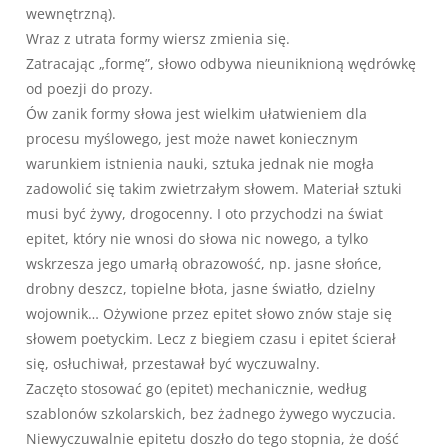
wewnętrzną).
Wraz z utrata formy wiersz zmienia się.
Zatracając „formę”, słowo odbywa nieuniknioną wędrówkę
od poezji do prozy.
Ów zanik formy słowa jest wielkim ułatwieniem dla
procesu myślowego, jest może nawet koniecznym
warunkiem istnienia nauki, sztuka jednak nie mogła
zadowolić się takim zwietrzałym słowem. Materiał sztuki
musi być żywy, drogocenny. I oto przychodzi na świat
epitet, który nie wnosi do słowa nic nowego, a tylko
wskrzesza jego umarłą obrazowość, np. jasne słońce,
drobny deszcz, topielne błota, jasne światło, dzielny
wojownik… Ożywione przez epitet słowo znów staje się
słowem poetyckim. Lecz z biegiem czasu i epitet ścierał
się, osłuchiwał, przestawał być wyczuwalny.
Zaczęto stosować go (epitet) mechanicznie, według
szablonów szkolarskich, bez żadnego żywego wyczucia.
Niewyczuwalnie epitetu doszło do tego stopnia, że dość