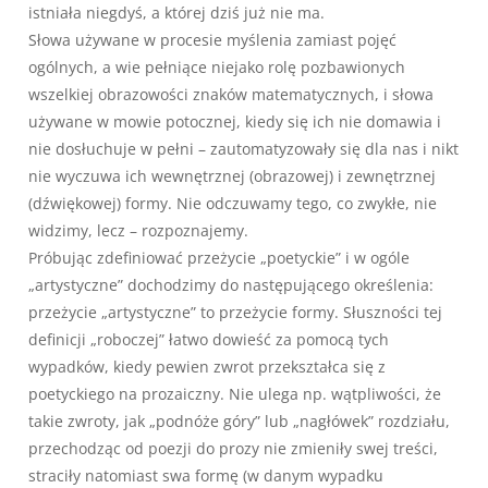
istniała niegdyś, a której dziś już nie ma.
Słowa używane w procesie myślenia zamiast pojęć
ogólnych, a wie pełniące niejako rolę pozbawionych
wszelkiej obrazowości znaków matematycznych, i słowa
używane w mowie potocznej, kiedy się ich nie domawia i
nie dosłuchuje w pełni – zautomatyzowały się dla nas i nikt
nie wyczuwa ich wewnętrznej (obrazowej) i zewnętrznej
(dźwiękowej) formy. Nie odczuwamy tego, co zwykłe, nie
widzimy, lecz – rozpoznajemy.
Próbując zdefiniować przeżycie „poetyckie” i w ogóle
„artystyczne” dochodzimy do następującego określenia:
przeżycie „artystyczne” to przeżycie formy. Słuszności tej
definicji „roboczej” łatwo dowieść za pomocą tych
wypadków, kiedy pewien zwrot przekształca się z
poetyckiego na prozaiczny. Nie ulega np. wątpliwości, że
takie zwroty, jak „podnóże góry” lub „nagłówek” rozdziału,
przechodząc od poezji do prozy nie zmieniły swej treści,
straciły natomiast swa formę (w danym wypadku